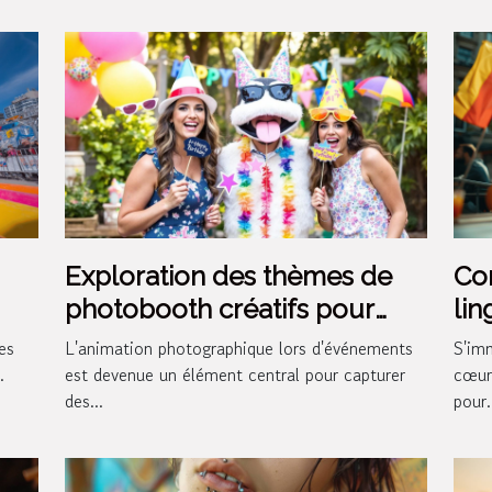
Exploration des thèmes de
Co
photobooth créatifs pour
lin
ors
divers événements
vot
es
L'animation photographique lors d'événements
S'imm
l'a
.
est devenue un élément central pour capturer
cœur 
des...
pour.