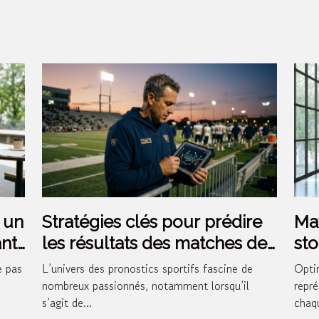
r un
Stratégies clés pour prédire
Max
ant
les résultats des matches de
sto
football
inn
e pas
L’univers des pronostics sportifs fascine de
Opti
nombreux passionnés, notamment lorsqu’il
repré
s’agit de...
chaqu