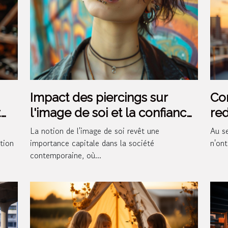
Impact des piercings sur
Co
t
l'image de soi et la confiance
red
personnelle
ma
La notion de l'image de soi revêt une
Au se
tion
importance capitale dans la société
n'ont
contemporaine, où...