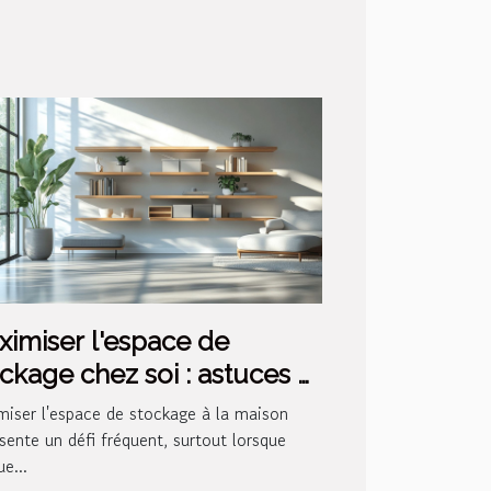
imiser l'espace de
ckage chez soi : astuces et
ovations
miser l'espace de stockage à la maison
sente un défi fréquent, surtout lorsque
e...