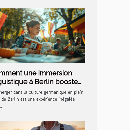
mment une immersion
guistique à Berlin booste
re apprentissage de
erger dans la culture germanique en plein
llemand
de Berlin est une expérience inégalée
..