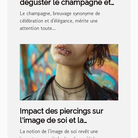
déguster le champagne et
reconnaître ses nuances
Le champagne, breuvage synonyme de
célébration et d'élégance, mérite une
attention toute...
Impact des piercings sur
l'image de soi et la
confiance personnelle
La notion de l'image de soi revêt une