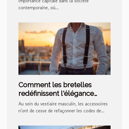
importance capitale dans la société
contemporaine, où...
Comment les bretelles
redéfinissent l'élégance
masculine moderne
Au sein du vestiaire masculin, les accessoires
n'ont de cesse de refaçonner les codes de...