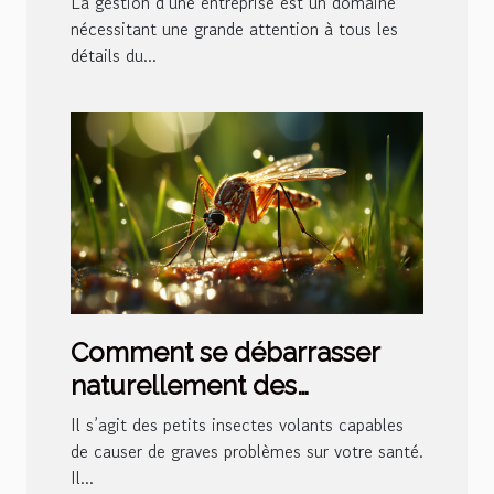
La gestion d’une entreprise est un domaine
nécessitant une grande attention à tous les
détails du...
Comment se débarrasser
naturellement des
moustiques tigres ?
Il s’agit des petits insectes volants capables
de causer de graves problèmes sur votre santé.
Il...