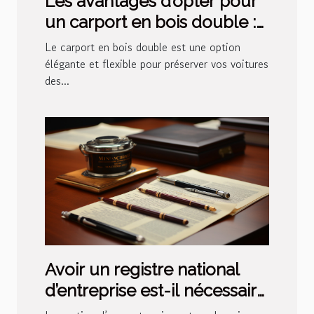
Les avantages d’opter pour
un carport en bois double :
un choix pratique et
Le carport en bois double est une option
esthétique pour votre
élégante et flexible pour préserver vos voitures
des...
extérieur espace
Avoir un registre national
d’entreprise est-il nécessaire
?