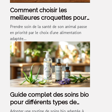
Comment choisir les
meilleures croquettes pour
la santé de votre animal ?
Prendre soin de la santé de son animal passe
en priorité par le choix d'une alimentation
adaptée...
Guide complet des soins bio
pour différents types de
peau
Adopter une routine de soins bio adaptée à