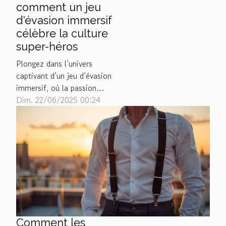
comment un jeu
d'évasion immersif
célèbre la culture
super-héros
Plongez dans l’univers
captivant d’un jeu d’évasion
immersif, où la passion
pour la culture super-héros
Dim. 22/06/2025 00:24
se mêle à l’aventure et à
l’ingéniosité. Découvrez
comment cette expérience
unique permet de réunir
petits et grands autour de
défis inspirés des pouvoirs
et intrigues des justiciers
masqués....
Comment les