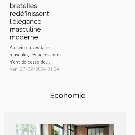
bretelles
redéfinissent
l'élégance
masculine
moderne
Au sein du vestiaire
masculin, les accessoires
n'ont de cesse de
refaçonner les codes de
Ven. 27/09/2024 01:04
l'élégance. Parmi eux, les
bretelles émergent comme
un symbole de raffinement
Economie
et d'audace, redéfinissant la
silhouette avec panache.
Cet accessoire, jadis
relégué au rang de simple
soutien, s'impose...