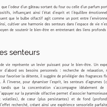
 que l’odeur d’un gâteau sortant du four ou celle d’un parfum por
itifs, influençant ainsi l’état d’esprit et l’équilibre émotionne
iquent que le bulbe olfactif agit comme un pont entre l’environ
insi, cultiver une harmonie des senteurs dans l’espace de vie n’e
 moyen de soutenir le bien-être en entretenant des liens profonds
ses senteurs
 vie représente un levier puissant pour le bien-être. Un expe
er d’abord ses besoins personnels : recherche de relaxation, 
ur favoriser la détente, il suggère de privilégier des fragrances fl
. À l’inverse, pour dynamiser l’esprit, les senteurs d’agrumes (c
, tandis que la concentration s’accompagne idéalement de 
’appuyer sur la pyramide olfactive permet d’associer harmonieu
t volatiles), de cœur (plus persistantes) et de fond (profond
’effet recherché, créant ainsi une expérience sensorielle parfai