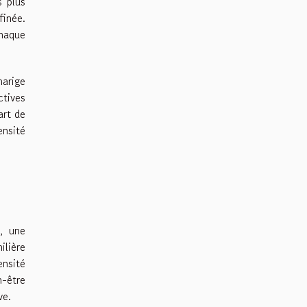
s plus
inée.
chaque
marige
ctives
art de
ensité
f, une
ilière
ensité
-être
ve.