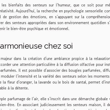
té les bienfaits des senteurs sur l’humeur, que ce soit pour mé
créativité. Aujourd’hui, la recherche en psychologie sensorielle co
l de gestion des émotions, en s’appuyant sur la compréhensio
er des senteurs appropriées dans son environnement quotidien s
enir le bien-être psychique et émotionnel.
armonieuse chez soi
majeur dans la création d’une ambiance propice à la relaxatio
rder une attention particulière à la diffusion olfactive pour ins
 parfumées. Il est possible d’associer des bougies parfumées, diff
e moduler l’intensité et la variété des senteurs selon les moments
la fleur d’oranger, la lavande ou le bois de santal, permet d’ins
ble à la détente.
mple parfumage de l’air, elle s’inscrit dans une démarche globale 
bien-être. En associant judicieusement les senteurs maison, il d