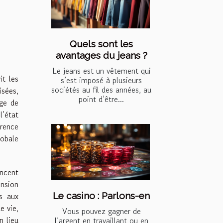
Quels sont les
avantages du jeans ?
Le jeans est un vêtement qui
it les
s’est imposé à plusieurs
sociétés au fil des années, au
isées,
point d’être...
nge de
l’état
rence
lobale
encent
nsion
Le casino : Parlons-en
s aux
e vie,
Vous pouvez gagner de
n lieu
l’argent en travaillant ou en