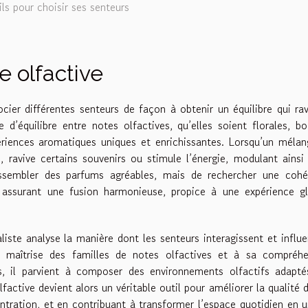
ls pour choisir ses senteurs
 olfactive
ocier différentes senteurs de façon à obtenir un équilibre qui rav
 d’équilibre entre notes olfactives, qu’elles soient florales, bo
ériences aromatiques uniques et enrichissantes. Lorsqu’un méla
, ravive certains souvenirs ou stimule l’énergie, modulant ainsi 
assembler des parfums agréables, mais de rechercher une cohé
n assurant une fusion harmonieuse, propice à une expérience g
iste analyse la manière dont les senteurs interagissent et influ
 maîtrise des familles de notes olfactives et à sa compréhe
s, il parvient à composer des environnements olfactifs adapté
factive devient alors un véritable outil pour améliorer la qualité d
ntration, et en contribuant à transformer l’espace quotidien en u