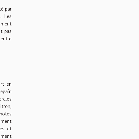
té par
l. Les
nement
st pas
 entre
rt en
regain
orales
itron,
notes
sement
es et
tement