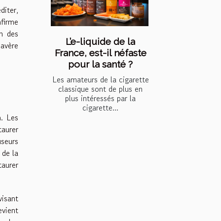
diter,
nfirme
n des
L’e-liquide de la
’avère
France, est-il néfaste
pour la santé ?
Les amateurs de la cigarette
classique sont de plus en
plus intéressés par la
cigarette...
n. Les
taurer
useurs
 de la
taurer
visant
evient