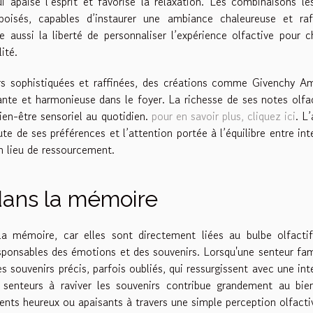
i apaise l’esprit et favorise la relaxation. Les combinaisons le
boisés, capables d’instaurer une ambiance chaleureuse et raff
e aussi la liberté de personnaliser l’expérience olfactive pour 
ité.
rs sophistiquées et raffinées, des créations comme Givenchy A
ante et harmonieuse dans le foyer. La richesse de ses notes olfa
en-être sensoriel au quotidien.
pour en savoir plus, cliquez ici
. L’
e de ses préférences et l’attention portée à l’équilibre entre int
n lieu de ressourcement.
dans la mémoire
la mémoire, car elles sont directement liées au bulbe olfacti
sponsables des émotions et des souvenirs. Lorsqu'une senteur fam
s souvenirs précis, parfois oubliés, qui ressurgissent avec une int
senteurs à raviver les souvenirs contribue grandement au bien
nts heureux ou apaisants à travers une simple perception olfacti