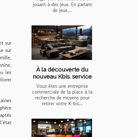
jouant à des jeux. En parlant
de jeux,...
nt sur
se sur
mille,
onine,
À la découverte du
u les
nouveau Kbis. service
liorer
Vous êtes une entreprise
commerciale de la place à la
recherche de moyens pour
taines
retirer votre K-bis...
sphère
daptés
l’état