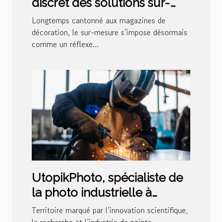
discret des solutions sur-
mesure pour la maison
Longtemps cantonné aux magazines de
moderne
décoration, le sur-mesure s’impose désormais
comme un réflexe...
UtopikPhoto, spécialiste de
la photo industrielle à
Grenoble
Territoire marqué par l’innovation scientifique,
la recherche et l’industrie de pointe,