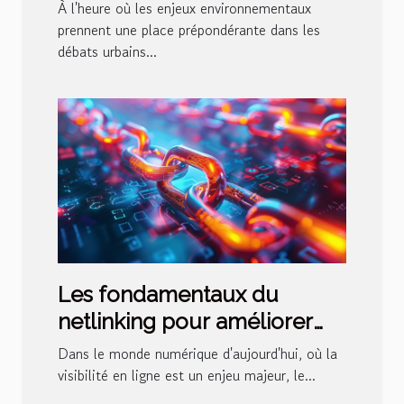
transforment-elles les villes
À l'heure où les enjeux environnementaux
modernes ?
prennent une place prépondérante dans les
débats urbains...
Les fondamentaux du
netlinking pour améliorer
votre positionnement SEO
Dans le monde numérique d'aujourd'hui, où la
visibilité en ligne est un enjeu majeur, le...