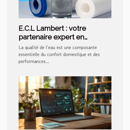
E.C.L Lambert : votre
partenaire expert en
traitement de l’eau pour
La qualité de l’eau est une composante
particuliers et
essentielle du confort domestique et des
performances...
professionnels