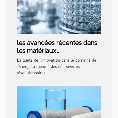
les avancées récentes dans
les matériaux
superconducteurs et leur
La quête de l'innovation dans le domaine de
potentiel pour la révolution
l'énergie a mené à des découvertes
révolutionnaires,...
énergétique