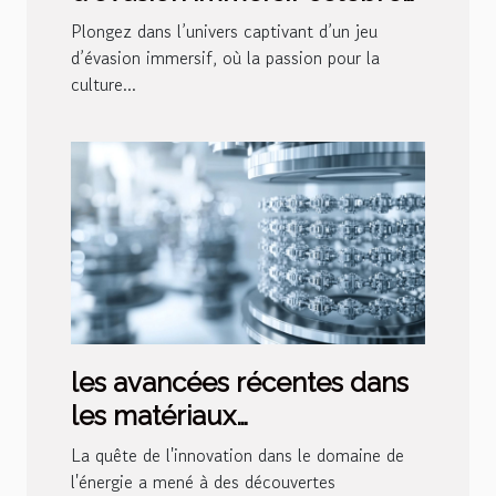
la culture super-héros
Plongez dans l’univers captivant d’un jeu
d’évasion immersif, où la passion pour la
culture...
les avancées récentes dans
les matériaux
superconducteurs et leur
La quête de l'innovation dans le domaine de
potentiel pour la révolution
l'énergie a mené à des découvertes