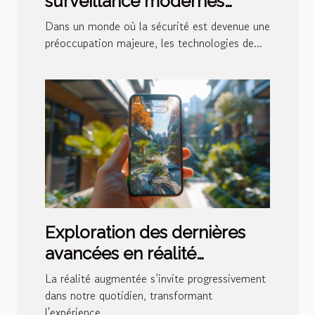
surveillance modernes
peuvent renforcer la
Dans un monde où la sécurité est devenue une
sécurité domestique
préoccupation majeure, les technologies de...
Exploration des dernières
avancées en réalité
augmentée pour les jeux
La réalité augmentée s’invite progressivement
mobiles
dans notre quotidien, transformant
l'expérience...