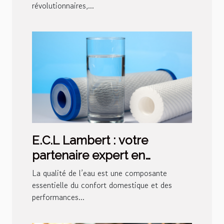
révolutionnaires,...
énergétique
E.C.L Lambert : votre
partenaire expert en
traitement de l’eau pour
La qualité de l’eau est une composante
particuliers et
essentielle du confort domestique et des
performances...
professionnels