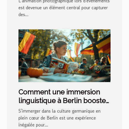
L'animation photographique lors d'événements
est devenue un élément central pour capturer
des...
Comment une immersion
linguistique à Berlin booste
votre apprentissage de
S'immerger dans la culture germanique en
l'allemand
plein cœur de Berlin est une expérience
inégalée pour...