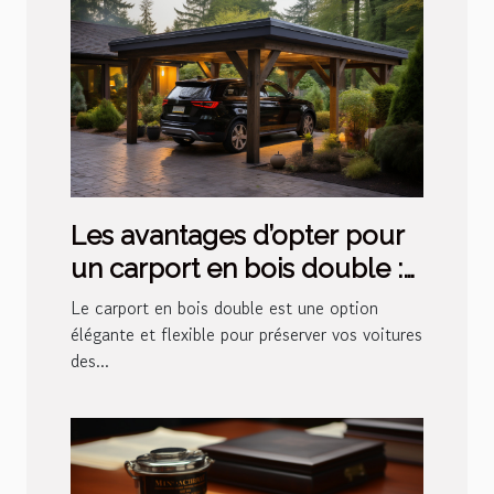
Les avantages d’opter pour
un carport en bois double :
un choix pratique et
Le carport en bois double est une option
esthétique pour votre
élégante et flexible pour préserver vos voitures
des...
extérieur espace