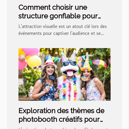
Comment choisir une
structure gonflable pour
maximiser votre visibilité lors
L'attraction visuelle est un atout clé lors des
d'événements
événements pour captiver l'audience et se...
Exploration des thèmes de
photobooth créatifs pour
divers événements